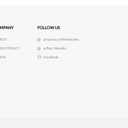
MPANY
FOLLOW US
RUIT
proposta.arflexfukuoka
VACY POLICY
arflex_fukuoka
ESS
Facebook