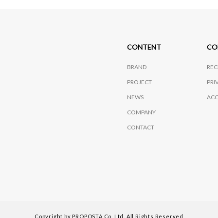
CONTENT
CO
BRAND
REC
PROJECT
PRI
NEWS
ACC
COMPANY
CONTACT
Copyright by PROPOSTA Co.,Ltd. All Rights Reserved