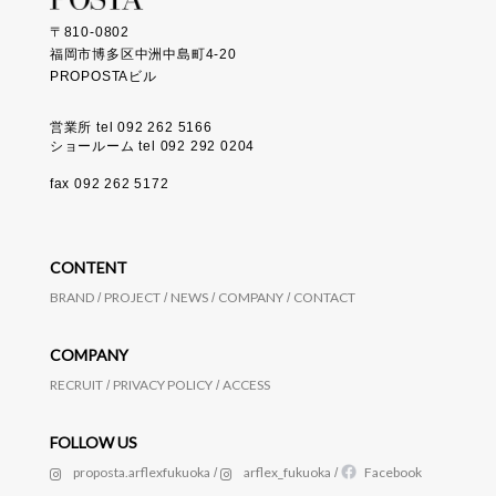
〒810-0802
福岡市博多区中洲中島町4-20
PROPOSTAビル
営業所 tel 092 262 5166
ショールーム tel 092 292 0204
fax 092 262 5172
CONTENT
BRAND
PROJECT
NEWS
COMPANY
CONTACT
COMPANY
RECRUIT
PRIVACY POLICY
ACCESS
FOLLOW US
proposta.arflexfukuoka
arflex_fukuoka
Facebook