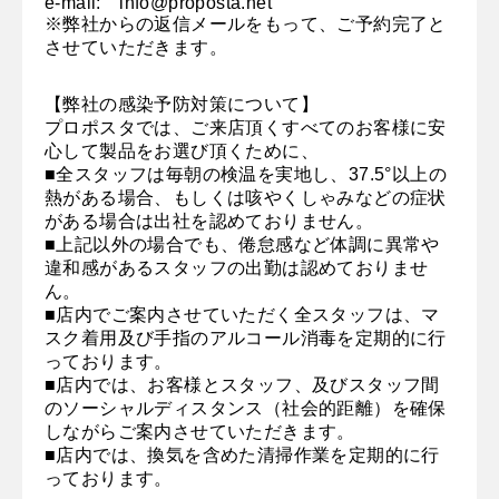
e-mail:
info@proposta.net
※弊社からの返信メールをもって、ご予約完了と
させていただきます。
【弊社の感染予防対策について】
プロポスタでは、ご来店頂くすべてのお客様に安
心して製品をお選び頂くために、
■全スタッフは毎朝の検温を実地し、37.5°以上の
熱がある場合、もしくは咳やくしゃみなどの症状
がある場合は出社を認めておりません。
■上記以外の場合でも、倦怠感など体調に異常や
違和感があるスタッフの出勤は認めておりませ
ん。
■店内でご案内させていただく全スタッフは、マ
スク着用及び手指のアルコール消毒を定期的に行
っております。
■店内では、お客様とスタッフ、及びスタッフ間
のソーシャルディスタンス（社会的距離）を確保
しながらご案内させていただきます。
■店内では、換気を含めた清掃作業を定期的に行
っております。