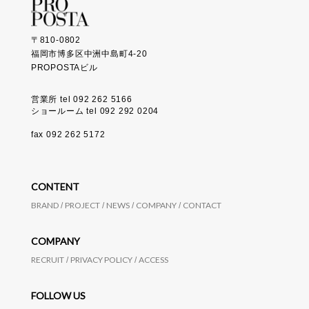
〒810-0802
福岡市博多区中洲中島町4-20
PROPOSTAビル
営業所 tel 092 262 5166
ショールーム tel 092 292 0204
fax 092 262 5172
CONTENT
BRAND
PROJECT
NEWS
COMPANY
CONTACT
COMPANY
RECRUIT
PRIVACY POLICY
ACCESS
FOLLOW US