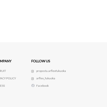
MPANY
FOLLOW US
RUIT
proposta.arflexfukuoka
VACY POLICY
arflex_fukuoka
ESS
Facebook