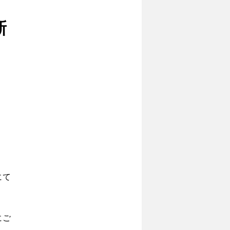
新
にて
にご