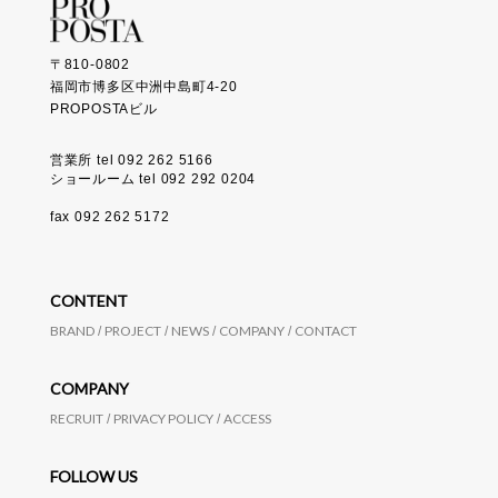
〒810-0802
福岡市博多区中洲中島町4-20
PROPOSTAビル
営業所 tel 092 262 5166
ショールーム tel 092 292 0204
fax 092 262 5172
CONTENT
BRAND
PROJECT
NEWS
COMPANY
CONTACT
COMPANY
RECRUIT
PRIVACY POLICY
ACCESS
FOLLOW US